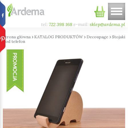
tel:
722 398 168
e-mail:
sklep@ardema.pl
Strona główna
›
KATALOG PRODUKTÓW
›
Decoupage
›
Stojaki
pod telefon