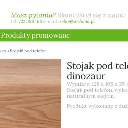
Masz pytania?
Skontaktuj się z nami:
tel:
722 398 168
e-mail:
sklep@ardema.pl
Produkty promowane
wno
›
Stojaki pod telefon
Stojak pod te
dinozaur
Wymiary: 128 x 105 x 35
Stojak pod telefon, wyk
naturalnym olejem.
Produkt wykonany z dużą