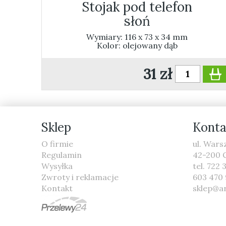
Stojak pod telefon
słoń
Wymiary: 116 x 73 x 34 mm
Kolor: olejowany dąb
31 zł
Sklep
Konta
O firmie
ul. War
Regulamin
42-200 
Wysyłka
tel. 722 
Zwroty i reklamacje
603 470
Kontakt
sklep@a