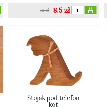
8.5 zł
10 zł
Stojak pod telefon
kot