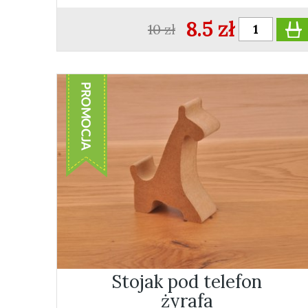
8.5 zł
10 zł
Stojak pod telefon
żyrafa