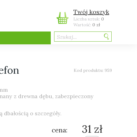
Twój koszyk
Liczba sztuk:
0
Wartość:
0 zł
Szukaj...
lefon
Kod produktu: 959
 mm
onany z drewna dębu, zabezpieczony
 dbałością o szczegóły.
31 zł
cena: